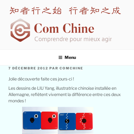
Aller
au
contenu
principal
COM CHINE
Spécialiste en formation interculturelle Chine
Menu
PUBLIÉ
7 DÉCEMBRE 2012
PAR
COMCHINE
LE
Jolie découverte faite ces jours-ci !
Les dessins de LIU Yang, illustratrice chinoise installée en
Allemagne, reflètent vivement la différence entre ces deux
mondes !