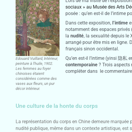
Lors de ma visite de l’expositio
sociaux » au Musée des Arts Dé
posée : qu’en est-il de l’intime 
Dans cette exposition,
l’intime
e
notamment des espaces privés (déco
la
nudité
, la sexualité depuis le 
arrangé pour être mis en ligne. D
français sinon occidental.
Qu’en est-il l’intime (yinsi 隐私 
Edouard Vuillard, Intérieur,
peinture à l'huile, 1902.
contemporaine
? Trois aspects m
Les femmes au foyer
compléter dans le commentaire
chinoises étaient
considérées comme des
vases aux fleurs, un pur
décor intérieur.
Une culture de la honte du corps
La représentation du corps en Chine demeure marquée pa
nudité publique, même dans un contexte artistique, est