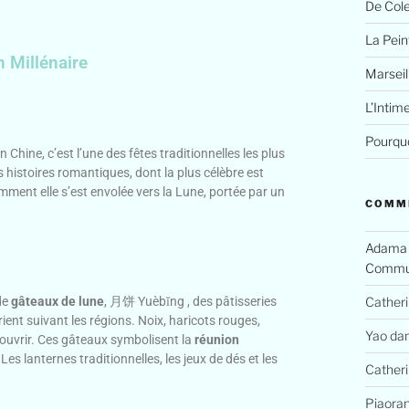
De Cole
La Peint
n Millénaire
Marseil
L’Intim
Pourquo
n Chine, c’est l’une des fêtes traditionnelles les plus
 histoires romantiques, dont la plus célèbre est
omment elle s’est envolée vers la Lune, portée par un
COMM
Adama
Commun
Cather
de
gâteaux de lune
, 月饼 Yuèbǐng , des pâtisseries
ient suivant les régions. Noix, haricots rouges,
Yao
da
ouvrir. Ces gâteaux symbolisent la
réunion
. Les lanternes traditionnelles, les jeux de dés et les
Cather
Piaora