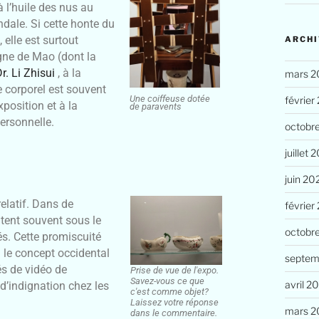
 l’huile des nus au
dale. Si cette honte du
elle est surtout
ARCHI
gne de Mao (dont la
r. Li Zhisui
, à la
mars 2
e corporel est souvent
Une coiffeuse dotée
février
position et à la
de paravents
ersonnelle.
octobr
juillet 
juin 20
elatif. Dans de
février
tent souvent sous le
octobr
s. Cette promiscuité
où le concept occidental
septem
s de vidéo de
Prise de vue de l'expo.
Savez-vous ce que
avril 2
d’indignation chez les
c'est comme objet?
Laissez votre réponse
mars 2
dans le commentaire.