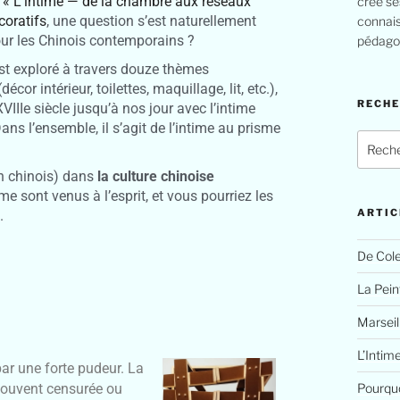
n
« L’intime — de la chambre aux réseaux
crée se
coratifs
, une question s’est naturellement
connais
pour les Chinois contemporains ?
pédagog
st exploré à travers douze thèmes
r intérieur, toilettes, maquillage, lit, etc.),
RECH
XVIIIe siècle jusqu’à nos jour avec l’intime
ans l’ensemble, il s’agit de l’intime au prisme
en chinois) dans
la culture chinoise
e sont venus à l’esprit, et vous pourriez les
ARTIC
.
De Cole
La Peint
Marseil
L’Intim
r une forte pudeur. La
Pourquo
 souvent censurée ou