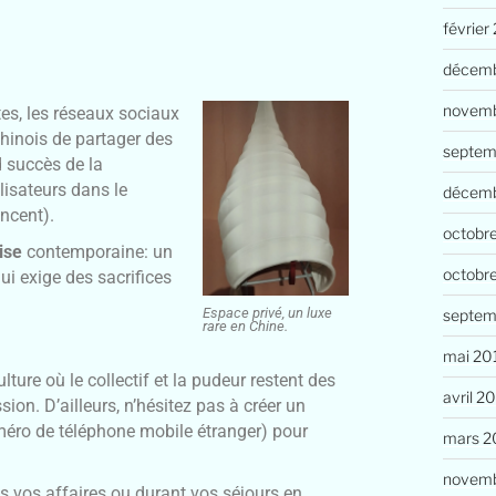
février
décemb
novemb
es, les réseaux sociaux
hinois de partager des
septem
d succès de la
lisateurs dans le
décem
ncent).
octobr
ise
contemporaine: un
octobr
ui exige des sacrifices
Espace privé, un luxe
septem
rare en Chine.
mai 20
lture où le collectif et la pudeur restent des
avril 2
on. D’ailleurs, n’hésitez pas à créer un
numéro de téléphone mobile étranger) pour
mars 2
novemb
ns vos affaires ou durant vos séjours en