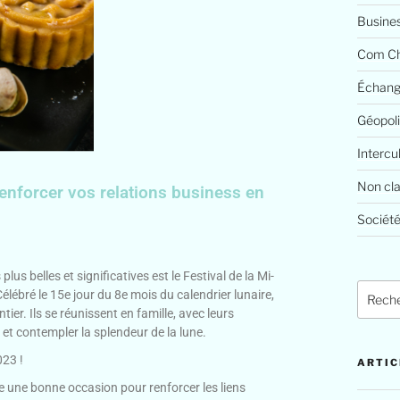
Busine
Com Ch
Échang
Géopoli
Intercu
Non cl
enforcer vos relations business en
Société
plus belles et significatives est le Festival de la Mi-
ébré le 15e jour du 8e mois du calendrier lunaire,
ier. Ils se réunissent en famille, avec leurs
et contempler la splendeur de la lune.
23 !
ARTIC
re une bonne occasion pour renforcer les liens