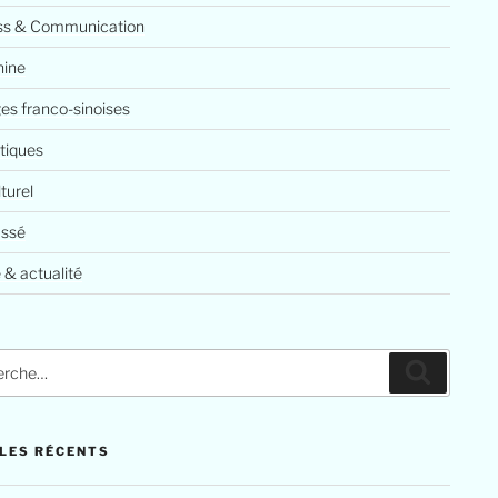
ss & Communication
ine
es franco-sinoises
tiques
lturel
assé
 & actualité
LES RÉCENTS