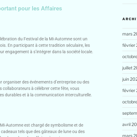
ortant pour les Affaires
ARCHI
mars 2
élébration du Festival de la Mi-Automne sont un
février
is. En participant à cette tradition séculaire, les
eur engagement à s’intégrer dans la société locale.
octobr
juillet 
juin 20
ur organiser des événements d’entreprise ou des
s collaborateurs à célébrer cette fête, vous
février
s durables et à la communication interculturelle.
octobr
septem
avril 2
la Mi-Automne est chargé de symbolisme et de
s cadeaux tels que des gâteaux de lune ou des
mars 2