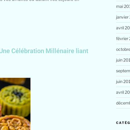
mai 20
janvier
avril 2
février
octobr
Une Célébration Millénaire liant
juin 20
septem
juin 20
avril 2
décemb
CATÉG