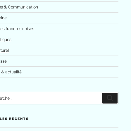
ss & Communication
ine
es franco-sinoises
tiques
lturel
assé
 & actualité
LES RÉCENTS