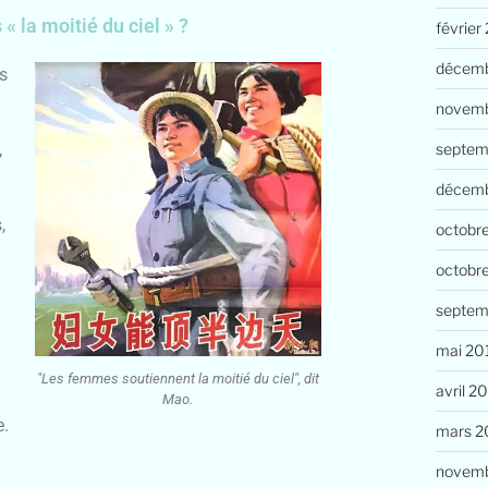
 la moitié du ciel » ?
février
décemb
s
novemb
septem
,
décem
,
octobr
octobr
septem
mai 20
"Les femmes soutiennent la moitié du ciel", dit
avril 2
Mao.
e.
mars 2
novemb