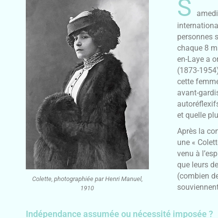
S
amedi 
internation
personnes sa
chaque 8 ma
en-Laye a o
(1873-1954)
cette femme
avant-gardi
autoréflexif
et quelle pl
Après la con
une « Colet
venu à l’esp
que leurs d
(combien de
Colette, photographiée par Henri Manuel,
souviennent 
1910
Indépendance assumée ou nécessité imposée ?