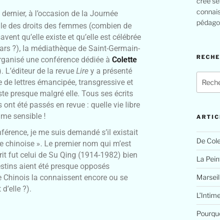
crée se
connais
dernier, à l’occasion de la Journée
pédagog
ale des droits des femmes (combien de
vent qu’elle existe et qu’elle est célébrée
rs ?), la médiathèque de Saint-Germain-
RECH
rganisé une conférence dédiée à
Colette
. L’éditeur de la revue
Lire
y a présenté
 de lettres émancipée, transgressive et
ste presque malgré elle. Tous ses écrits
s ont été passés en revue : quelle vie libre
ume sensible !
ARTIC
férence, je me suis demandé s’il existait
De Cole
te chinoise ». Le premier nom qui m’est
rit fut celui de Su Qing (1914-1982) bien
La Peint
estins aient été presque opposés
Marseil
 Chinois la connaissent encore ou se
d’elle ?).
L’Intim
Pourquo