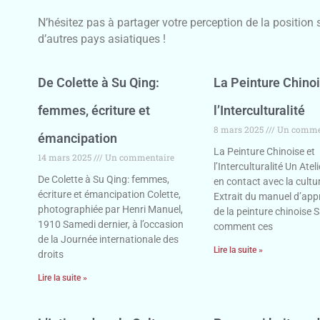
N’hésitez pas à partager votre perception de la position
d’autres pays asiatiques !
De Colette à Su Qing:
La Peinture Chinoi
femmes, écriture et
l’Interculturalité
8 mars 2025
Un comme
émancipation
La Peinture Chinoise et
14 mars 2025
Un commentaire
l’Interculturalité Un Atel
De Colette à Su Qing: femmes,
en contact avec la cultu
écriture et émancipation Colette,
Extrait du manuel d’app
photographiée par Henri Manuel,
de la peinture chinoise
1910 Samedi dernier, à l’occasion
comment ces
de la Journée internationale des
Lire la suite »
droits
Lire la suite »