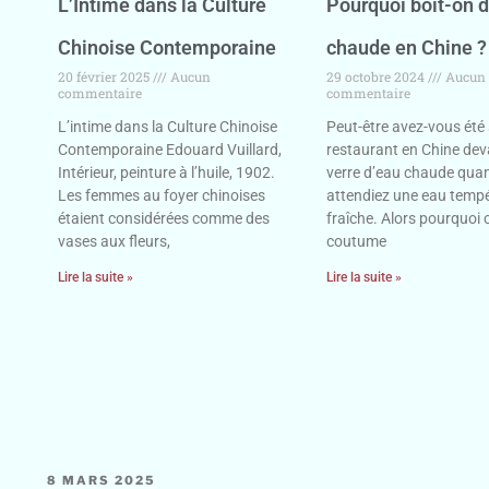
L’Intime dans la Culture
Pourquoi boit-on d
Chinoise Contemporaine
chaude en Chine ?
20 février 2025
Aucun
29 octobre 2024
Aucun
commentaire
commentaire
L’intime dans la Culture Chinoise
Peut-être avez-vous été 
Contemporaine Edouard Vuillard,
restaurant en Chine dev
Intérieur, peinture à l’huile, 1902.
verre d’eau chaude qua
Les femmes au foyer chinoises
attendiez une eau temp
étaient considérées comme des
fraîche. Alors pourquoi 
vases aux fleurs,
coutume
Lire la suite »
Lire la suite »
8 MARS 2025