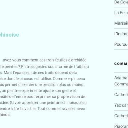
De Cole
La Peint
Marseil
L’Intim
chinoise
Pourquo
avez-vous comment ces trois feuilles d’orchidée
COMM
té peintes ? En trois gestes sous forme de traits ou
s. Mais l’épaisseur de ces traits dépend de la
Adama
ère dont le pinceau est utilisé. Comme le pinceau
Commun
ois permet d’exercer une pression plus ou moins
, un peintre expérimenté ajuste son geste et
Cather
ensité de l’encre pour exprimer sa propre vision de
hidée. Savoir apprécier une peinture chinoise, c’est
Yao
da
ndre à lire l’invisible. Tout comme travailler avec
hinois.
Cather
Piaora