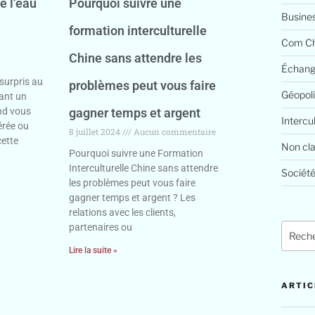
e l’eau
Pourquoi suivre une
Busine
formation interculturelle
Com Ch
Chine sans attendre les
Échang
surpris au
problèmes peut vous faire
Géopoli
ant un
nd vous
gagner temps et argent
Intercu
érée ou
8 juillet 2024
Aucun commentaire
cette
Non cl
Pourquoi suivre une Formation
Interculturelle Chine sans attendre
Société
les problèmes peut vous faire
gagner temps et argent ? Les
relations avec les clients,
partenaires ou
Lire la suite »
ARTIC