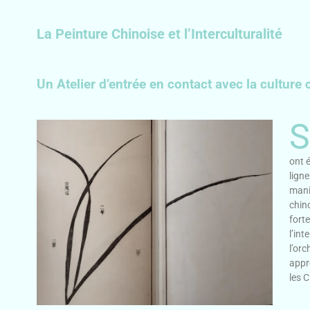
La Peinture Chinoise et l’Interculturalité
Un Atelier d’entrée en contact avec la culture 
S
ont é
ligne
mani
chin
forte
l’int
l’orc
appre
les C