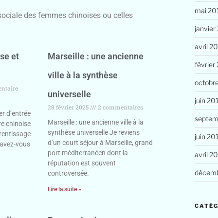
mai 20
 sociale des femmes chinoises ou celles
janvier
avril 2
se et
Marseille : une ancienne
février
ville à la synthèse
octobr
ntaire
universelle
juin 20
28 février 2025
2 commentaires
ier d’entrée
septem
Marseille : une ancienne ville à la
re chinoise
synthèse universelle Je reviens
rentissage
juin 20
d’un court séjour à Marseille, grand
 Savez-vous
port méditerranéen dont la
avril 2
réputation est souvent
décemb
controversée.
Lire la suite »
CATÉG