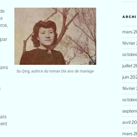
 de
ARCHI
es
rce,
mars 2
 par
février
octobr
juillet 
dans
Su Qing, autrice du roman Dix ans de mariage
juin 20
février
u
octobr
septem
ais
avril 2
ment
mars 2