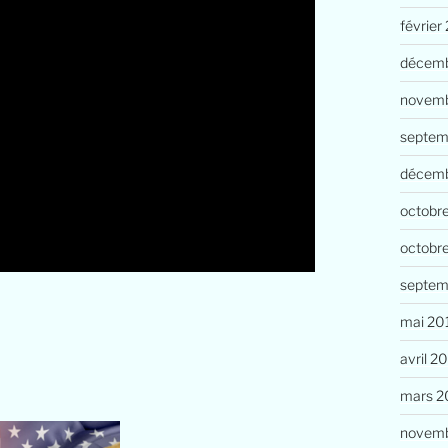
février
décemb
novemb
septem
décem
octobr
octobr
septem
mai 20
avril 2
mars 2
novemb