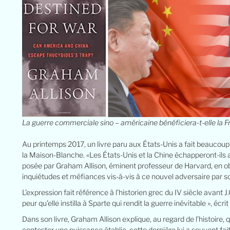
La guerre commerciale sino – américaine bénéficiera-t-elle la 
Au printemps 2017, un livre paru aux États-Unis a fait beaucoup d
la Maison-Blanche. «Les États-Unis et la Chine échapperont-ils au
posée par Graham Allison, éminent professeur de Harvard, en ob
inquiétudes et méfiances vis-à-vis à ce nouvel adversaire par s
L’expression fait référence à l’historien grec du IV siècle avant 
peur qu’elle instilla à Sparte qui rendit la guerre inévitable », é
Dans son livre, Graham Allison explique, au regard de l’histoir
contester une puissance établie, cette dernière lui a souvent fait