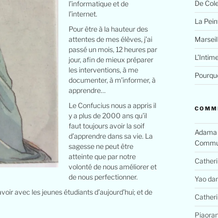
De Cole
l’informatique et de
l’internet.
La Peint
Pour être à la hauteur des
Marseil
attentes de mes élèves, j’ai
passé un mois, 12 heures par
L’Intim
jour, afin de mieux préparer
les interventions, à me
Pourquo
documenter, à m’informer, à
apprendre…
Le Confucius nous a appris il
COMM
y a plus de 2000 ans qu’il
faut toujours avoir la soif
Adama
d’apprendre dans sa vie. La
Commun
sagesse ne peut être
atteinte que par notre
Cather
volonté de nous améliorer et
de nous perfectionner.
Yao
da
oir avec les jeunes étudiants d’aujourd’hui; et de
Cather
Piaora