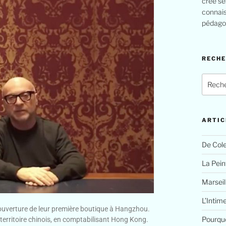
crée se
connais
pédagog
RECH
ARTIC
De Cole
La Peint
Marseil
L’Intim
ouverture de leur première boutique à Hangzhou.
Pourquo
 territoire chinois, en comptabilisant Hong Kong.