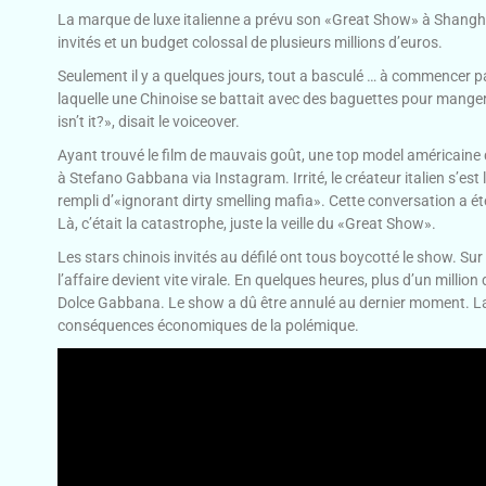
La marque de luxe italienne a prévu son «Great Show» à Shangh
invités et un budget colossal de plusieurs millions d’euros.
Seulement il y a quelques jours, tout a basculé … à commencer p
laquelle une Chinoise se battait avec des baguettes pour manger un
isn’t it?», disait le voiceover.
Ayant trouvé le film de mauvais goût, une top model américaine 
à Stefano Gabbana via Instagram. Irrité, le créateur italien s’est
rempli d’«ignorant dirty smelling mafia». Cette conversation a ét
Là, c’était la catastrophe, juste la veille du «Great Show».
Les stars chinois invités au défilé ont tous boycotté le show. Su
l’affaire devient vite virale. En quelques heures, plus d’un million
Dolce Gabbana. Le show a dû être annulé au dernier moment. La
conséquences économiques de la polémique.