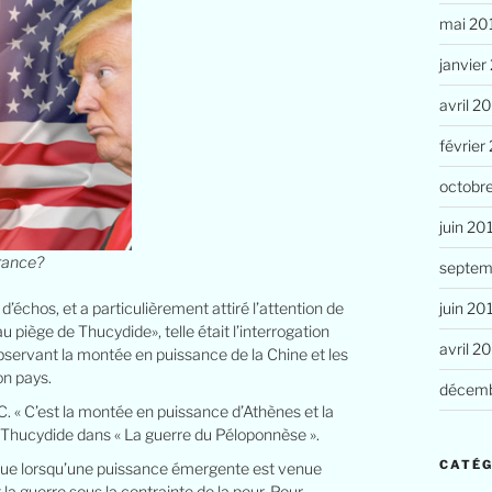
mai 20
janvier
avril 2
février
octobr
juin 20
France?
septem
juin 20
’échos, et a particulièrement attiré l’attention de
 piège de Thucydide», telle était l’interrogation
avril 2
servant la montée en puissance de la Chine et les
on pays.
décemb
J.C. « C’est la montée en puissance d’Athènes et la
crit Thucydide dans « La guerre du Péloponnèse ».
CATÉG
e, que lorsqu’une puissance émergente est venue
 la guerre sous la contrainte de la peur. Pour