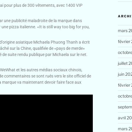
ai pour plus de 300 vêtements, avec 1400 VIP
ARCHI
ar une publicité maladroite de la marque dans
e pizza italienne. «It is still way too big for you,
mars 2
février
d’origine asiatique Michaela Phuong Thanh a écrit
 lâché sur la Chine, qualifiée de «pays de merde»
octobr
é de suite rendu publique par Michaela sur le net.
juillet 
r WeWhat et les autres médias sociaux chinois,
juin 20
 de commentaires se sont rués vers le site officiel de
 marque va maintenant devoir faire face aux
février
octobr
septem
avril 2
mars 2