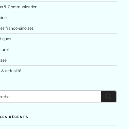
ss & Communication
ine
es franco-sinoises
tiques
lturel
assé
 & actualité
LES RÉCENTS