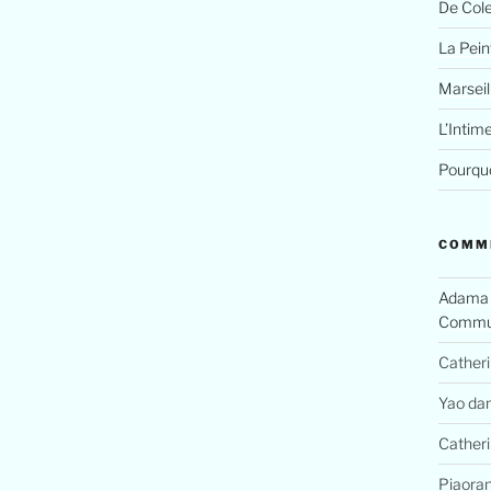
De Cole
La Peint
Marseil
L’Intim
Pourquo
COMM
Adama
Commun
Cather
Yao
da
Cather
Piaora