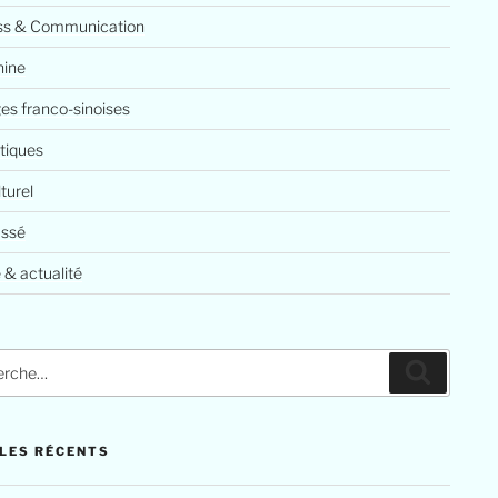
ss & Communication
ine
es franco-sinoises
tiques
lturel
assé
 & actualité
che
Recherc
LES RÉCENTS