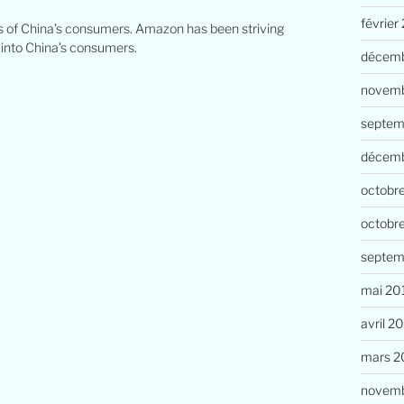
février
ds of China’s consumers. Amazon has been striving
 into China’s consumers.
décemb
novemb
septem
décem
octobr
octobr
septem
mai 20
avril 2
mars 2
novemb