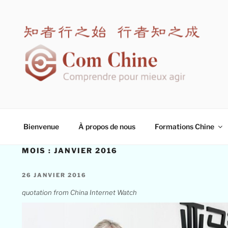
Aller
au
contenu
principal
COM CHINE
Spécialiste en formation interculturelle Chine
Bienvenue
À propos de nous
Formations Chine
MOIS :
JANVIER 2016
PUBLIÉ
26 JANVIER 2016
LE
quotation from China Internet Watch