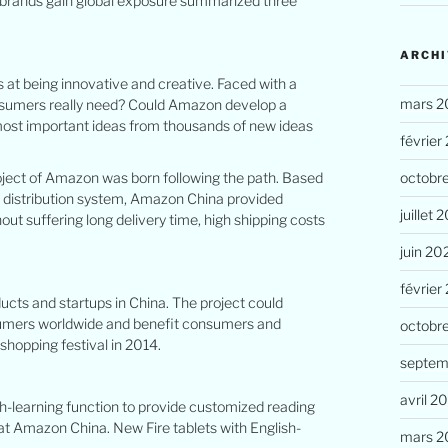
’s brands gain global exposure summarized three
ARCHI
at being innovative and creative. Faced with a
mars 2
onsumers really need? Could Amazon develop a
ost important ideas from thousands of new ideas
février
octobr
oject of Amazon was born following the path. Based
d distribution system, Amazon China provided
juillet 
ut suffering long delivery time, high shipping costs
juin 20
février
ucts and startups in China. The project could
nsumers worldwide and benefit consumers and
octobr
shopping festival in 2014.
septem
avril 2
ish-learning function to provide customized reading
l at Amazon China. New Fire tablets with English-
mars 2