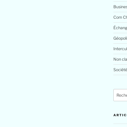
Busine
Com Ch
Échang
Géopoli
Intercu
Non cl
Société
Recher
pour
:
ARTIC