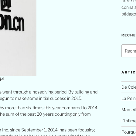
crée se
connais
pédagog
RECH
Recher
pour
:
ARTIC
14
De Cole
 went through a nosediving period. By building and
La Peint
gun to make some initial success in 2015.
 by more than six times this year compared to 2014,
Marseil
he sum of the past 20 years counting only from
L’Intim
m
Inc. since September 1, 2014, has been focusing
Pourquo