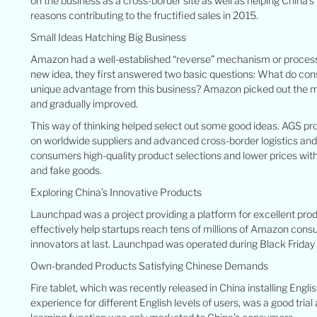
on the business as a cross-border site as well as helping China
reasons contributing to the fructified sales in 2015.
Small Ideas Hatching Big Business
Amazon had a well-established “reverse” mechanism or process 
new idea, they first answered two basic questions: What do c
unique advantage from this business? Amazon picked out the m
and gradually improved.
This way of thinking helped select out some good ideas. AGS pr
on worldwide suppliers and advanced cross-border logistics an
consumers high-quality product selections and lower prices witho
and fake goods.
Exploring China’s Innovative Products
Launchpad was a project providing a platform for excellent prod
effectively help startups reach tens of millions of Amazon co
innovators at last. Launchpad was operated during Black Friday 
Own-branded Products Satisfying Chinese Demands
Fire tablet, which was recently released in China installing Engl
experience for different English levels of users, was a good tria