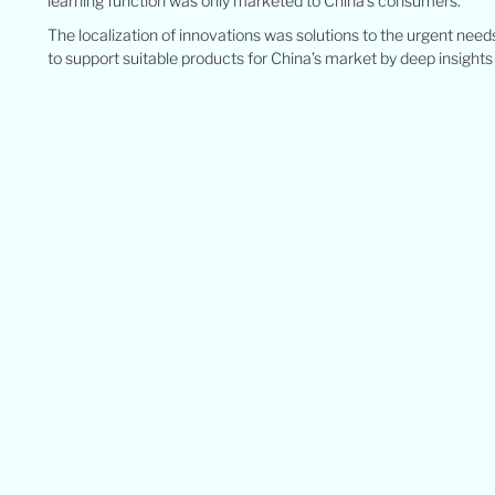
learning function was only marketed to China’s consumers.
The localization of innovations was solutions to the urgent nee
to support suitable products for China’s market by deep insights