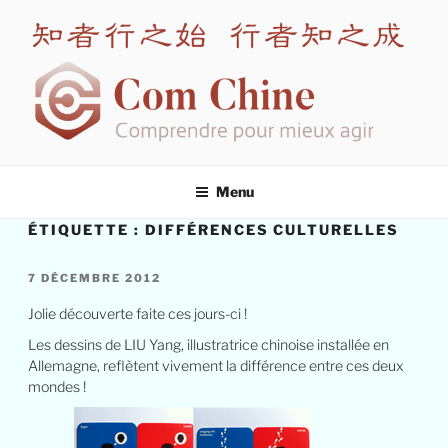
Aller
au
contenu
principal
COM CHINE
Spécialiste en formation interculturelle Chine
Menu
ÉTIQUETTE :
DIFFÉRENCES CULTURELLES
PUBLIÉ
7 DÉCEMBRE 2012
LE
Jolie découverte faite ces jours-ci !
Les dessins de LIU Yang, illustratrice chinoise installée en
Allemagne, reflètent vivement la différence entre ces deux
mondes !