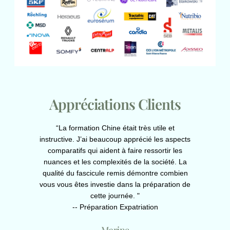
entreprises françaises et chinoises dans leur
collaboration, les aide à mieux comprendre leurs
différences culturelles et à travailler plus
efficacement ensemble.
Puisque chaque entreprise est différente,
nous sommes à l'écoute de nos clients
pour mieux adapter nos prestations aux
besoins de chacun.
Appréciations Clients
Format: séminaire entreprise
iques pour
“La formation Chine était très utile et
“La forma
Langue: français, anglais, chinois
. Une
instructive. J’ai beaucoup apprécié les aspects
complet, su
Avec un ou deux intervenants
sseur. A
comparatifs qui aident à faire ressortir les
les moe
Durée: 1 - 2 jours (modulables)
nuances et les complexités de la société. La
connaiss
qualité du fascicule remis démontre combien
Prise en charge possible par OPCO, devis
vous vous êtes investie dans la préparation de
gratuit
cette journée. "
-- Préparation Expatriation
Marine