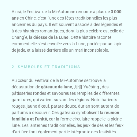
Ainsi, le Festival de la Mi-Automne remonte à plus de
3 000
ans
en Chine, c’est l’une des fêtes traditionnelles les plus
anciennes du pays. Il est souvent associé à des légendes et
à des histoires romantiques, dont la plus célèbre est celle de
Chang’e, la
déesse de la Lune
. Cette histoire raconte
comment elle s’est envolée vers la Lune, portée par un lapin
de jade, et a laissé derrière elle un mari inconsolable.
2. SYMBOLES ET TRADITIONS
Au cœur du Festival de la Mi-Automne se trouve la
dégustation de
gâteaux de lune
, 月饼 Yuèbǐng , des
pâtisseries rondes et savoureuses remplies de différentes
garnitures, qui varient suivant les régions. Noix, haricots
rouges, jaune d’œuf, patate douce, durian sont autant de
parfums à découvrir. Ces gâteaux symbolisent la
réunion
familiale et l’unité
, car la forme circulaire rappelle la pleine
lune. Les lanternes traditionnelles, les jeux de dés et les feux
d’artifice font également partie intégrante des festivités.