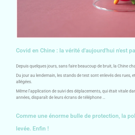
Covid en Chine : la vérité d'aujourd'hui n'est pa
Depuis quelques jours, sans faire beaucoup de bruit, la Chine ch
Du jour au lendemain, les stands de test sont enlevés des rues,
allégées.
Même l’application de suivi des déplacements, qui était vitale da
années, disparaît de leurs écrans de téléphone …
Comme une énorme bulle de protection, la poli
levée. Enfin !