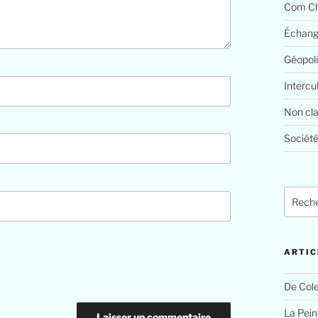
Com Ch
Échang
Géopoli
Intercu
Non cl
Société
ARTIC
De Cole
La Peint