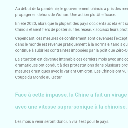
Au début de la pandémie, le gouvernement chinois a pris des m
propager en dehors de Wuhan. Une action plutôt efficace.
En été 2020, alors que la plupart des pays occidentaux étaient 
Chinois étaient fiers de poster sur les réseaux sociaux leurs pho
Cependant, ces mesures de confinement sont devenues l’exception 
dans le monde est revenue pratiquement à la normale, tandis que 
continué à subir les contraintes imposées par la politique Zéro-C
La situation est devenue intenable ces derniers mois avec une c
dramatiques ont conduit à des protestations dans plusieurs prov
mesures drastiques avec le variant Omicron. Les Chinois ont vu 
Coupe du Monde au Qatar.
Face à cette impasse, la Chine a fait un virag
avec une vitesse supra-sonique à la chinoise.
Les mois à venir seront donc un vrai test pour le pays.