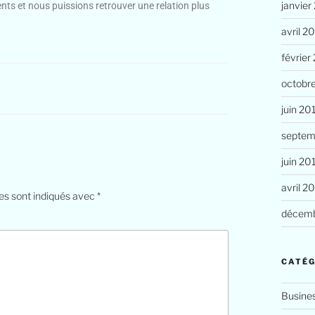
janvier
ents et nous puissions retrouver une relation plus
avril 2
février
octobr
juin 20
septem
juin 20
avril 2
es sont indiqués avec
*
décemb
CATÉG
Busine