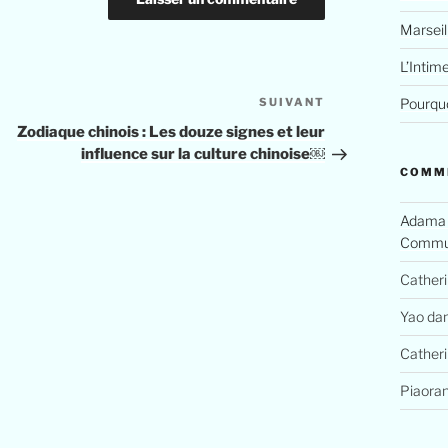
Marseil
L’Intim
SUIVANT
Pourquo
Zodiaque chinois : Les douze signes et leur
influence sur la culture chinoise￼
COMM
Adama
Commun
Cather
Yao
da
Cather
Piaora