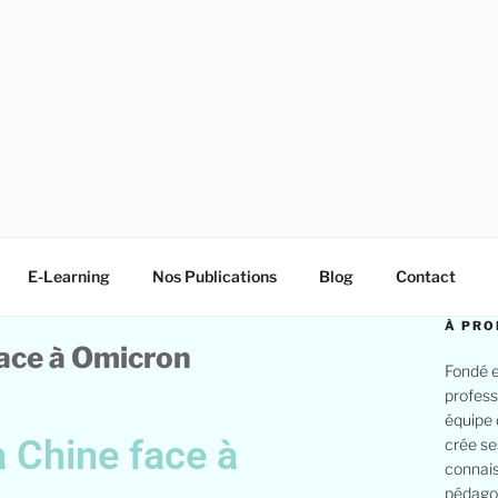
E-Learning
Nos Publications
Blog
Contact
À PRO
face à Omicron
Fondé e
profess
équipe 
a Chine face à
crée se
connais
pédagog