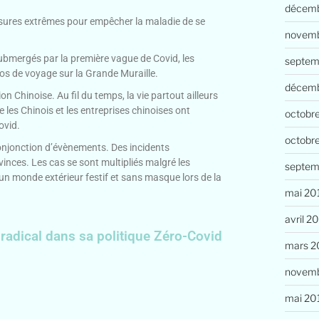
décemb
esures extrêmes pour empêcher la maladie de se
novemb
submergés par la première vague de Covid, les
septem
tos de voyage sur la Grande Muraille.
décem
Chinoise. Au fil du temps, la vie partout ailleurs
les Chinois et les entreprises chinoises ont
octobr
ovid.
octobr
onjonction d’évènements. Des incidents
inces. Les cas se sont multipliés malgré les
septem
un monde extérieur festif et sans masque lors de la
mai 20
avril 2
e radical dans sa politique Zéro-Covid
mars 2
novemb
mai 20