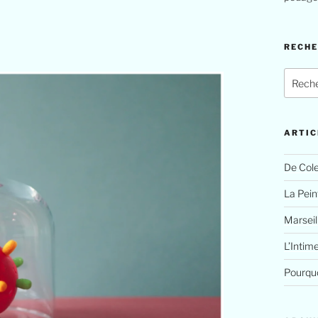
RECH
ARTIC
De Cole
La Peint
Marseil
L’Intim
Pourquo