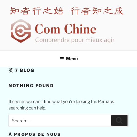
Skip
to
content
COM CHINE
Leading expert in intercultural training for China
Menu
英 7 BLOG
NOTHING FOUND
It seems we can’t find what you’re looking for. Perhaps
searching can help.
Search
Search
for:
À PROPOS DE NOUS