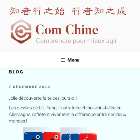
Aller
au
contenu
principal
COM CHINE
Spécialiste en formation interculturelle Chine
Menu
BLOG
PUBLIÉ
7 DÉCEMBRE 2012
LE
Jolie découverte faite ces jours-ci !
Les dessins de LIU Yang, illustratrice chinoise installée en
Allemagne, reflètent vivement la différence entre ces deux
mondes !