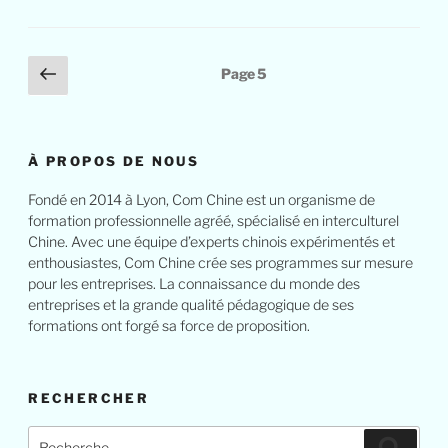
Pagination
Page
Page
5
des
précédente
publications
À PROPOS DE NOUS
Fondé en 2014 à Lyon, Com Chine est un organisme de
formation professionnelle agréé, spécialisé en interculturel
Chine. Avec une équipe d’experts chinois expérimentés et
enthousiastes, Com Chine crée ses programmes sur mesure
pour les entreprises. La connaissance du monde des
entreprises et la grande qualité pédagogique de ses
formations ont forgé sa force de proposition.
RECHERCHER
Recherche
Reche