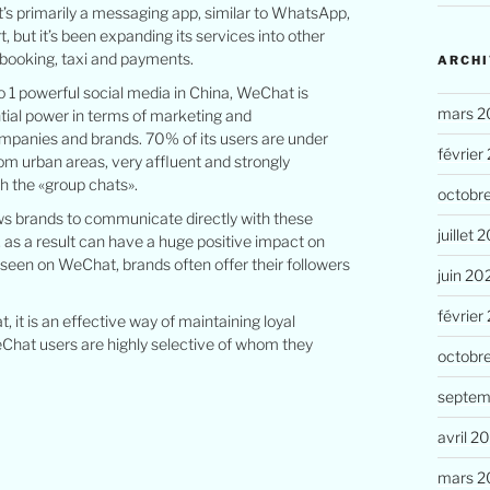
t’s primarily a messaging app, similar to WhatsApp,
, but it’s been expanding its services into other
l booking, taxi and payments.
ARCHI
 1 powerful social media in China, WeChat is
mars 2
tial power in terms of marketing and
panies and brands. 70% of its users are under
février
om urban areas, very affluent and strongly
h the «group chats».
octobr
s brands to communicate directly with these
juillet 
as a result can have a huge positive impact on
seen on WeChat, brands often offer their followers
juin 20
février
 it is an effective way of maintaining loyal
hat users are highly selective of whom they
octobr
septem
avril 2
mars 2