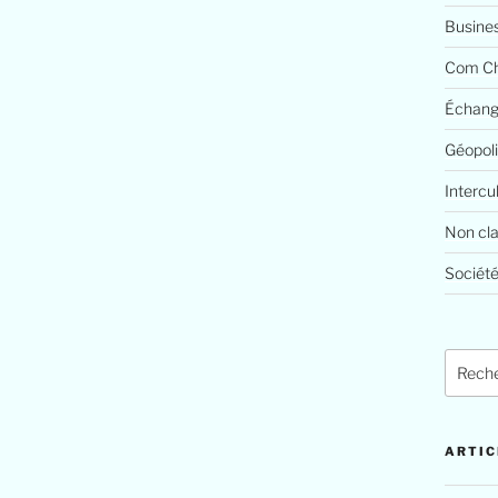
Busine
Com Ch
Échang
Géopoli
Intercu
Non cl
Société
Recher
pour
:
ARTIC