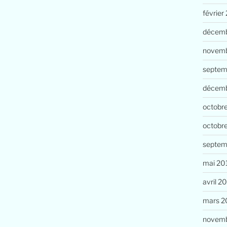
février
décemb
novemb
septem
décem
octobr
octobr
septem
mai 20
avril 2
mars 2
novemb