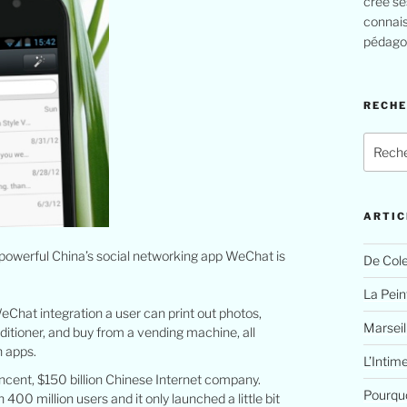
crée se
connais
pédagog
RECH
Recher
pour
:
ARTIC
powerful China’s social networking app WeChat is
De Cole
La Peint
eChat integration a user can print out photos,
Marseil
nditioner, and buy from a vending machine, all
 apps.
L’Intim
ncent, $150 billion Chinese Internet company.
Pourquo
00 million users and it only launched a little bit