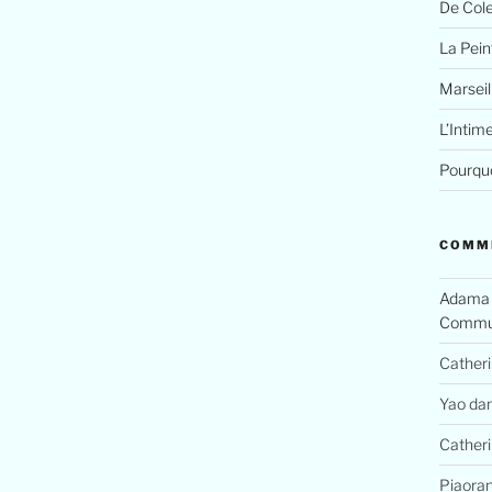
De Cole
La Peint
Marseil
L’Intim
Pourquo
COMM
Adama
Commun
Cather
Yao
da
Cather
Piaora