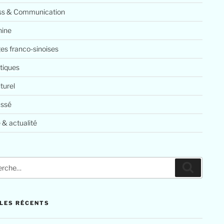
ss & Communication
ine
es franco-sinoises
tiques
lturel
assé
 & actualité
che
Recherc
LES RÉCENTS