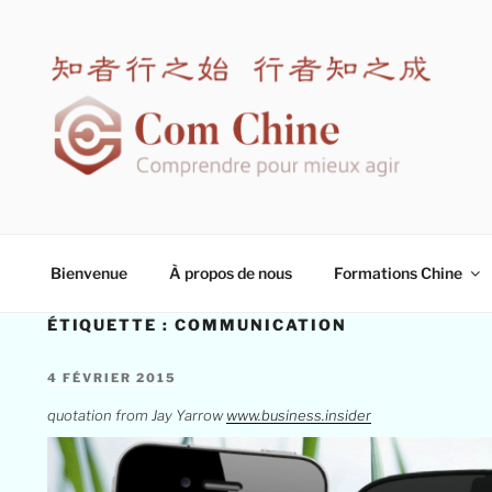
Aller
au
contenu
principal
COM CHINE
Spécialiste en formation interculturelle Chine
Bienvenue
À propos de nous
Formations Chine
ÉTIQUETTE :
COMMUNICATION
PUBLIÉ
4 FÉVRIER 2015
LE
quotation from Jay Yarrow
www.business.insider