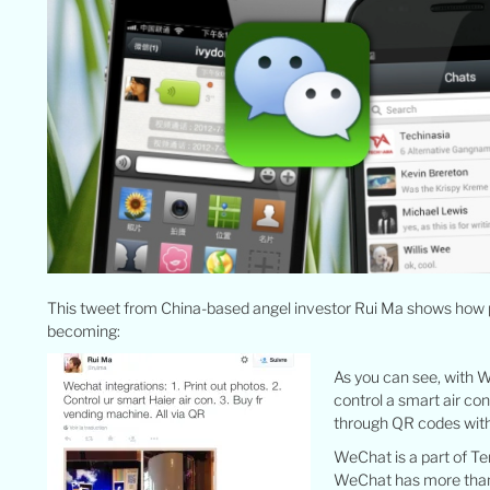
This tweet from China-based angel investor Rui Ma shows how 
becoming:
As you can see, with W
control a smart air co
through QR codes with
WeChat is a part of Te
WeChat has more than 4