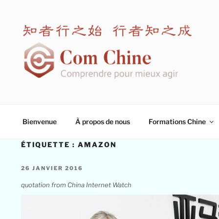
Aller
au
contenu
principal
COM CHINE
Spécialiste en formation interculturelle Chine
Bienvenue
À propos de nous
Formations Chine
ÉTIQUETTE :
AMAZON
PUBLIÉ
26 JANVIER 2016
LE
quotation from China Internet Watch