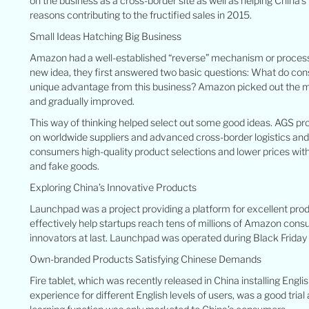
on the business as a cross-border site as well as helping China
reasons contributing to the fructified sales in 2015.
Small Ideas Hatching Big Business
Amazon had a well-established “reverse” mechanism or process 
new idea, they first answered two basic questions: What do c
unique advantage from this business? Amazon picked out the m
and gradually improved.
This way of thinking helped select out some good ideas. AGS pr
on worldwide suppliers and advanced cross-border logistics an
consumers high-quality product selections and lower prices witho
and fake goods.
Exploring China’s Innovative Products
Launchpad was a project providing a platform for excellent prod
effectively help startups reach tens of millions of Amazon co
innovators at last. Launchpad was operated during Black Friday 
Own-branded Products Satisfying Chinese Demands
Fire tablet, which was recently released in China installing Engl
experience for different English levels of users, was a good tria