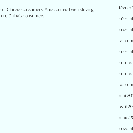
février
ds of China’s consumers. Amazon has been striving
 into China’s consumers.
décemb
novemb
septem
décem
octobr
octobr
septem
mai 20
avril 2
mars 2
novemb