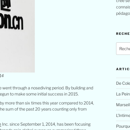
crée se
connais
pédagog
RECH
Recher
pour
:
ARTIC
14
De Cole
 went through a nosediving period. By building and
La Peint
gun to make some initial success in 2015.
 by more than six times this year compared to 2014,
Marseil
he sum of the past 20 years counting only from
L’Intim
m
Inc. since September 1, 2014, has been focusing
Pourquo