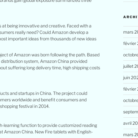
’s brands gain global exposure summarized three
ARCHI
at being innovative and creative. Faced with a
mars 2
onsumers really need? Could Amazon develop a
ost important ideas from thousands of new ideas
février
octobr
oject of Amazon was born following the path. Based
d distribution system, Amazon China provided
juillet 
ut suffering long delivery time, high shipping costs
juin 20
février
ucts and startups in China. The project could
nsumers worldwide and benefit consumers and
octobr
shopping festival in 2014.
septem
avril 2
ish-learning function to provide customized reading
l at Amazon China. New Fire tablets with English-
mars 2