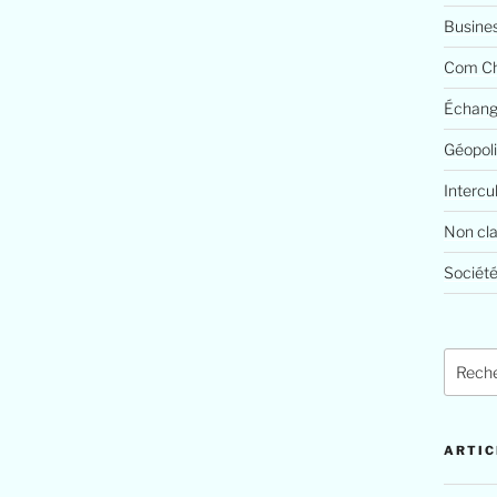
Busine
Com Ch
Échang
Géopoli
Intercu
Non cl
Société
Recher
pour
:
ARTIC