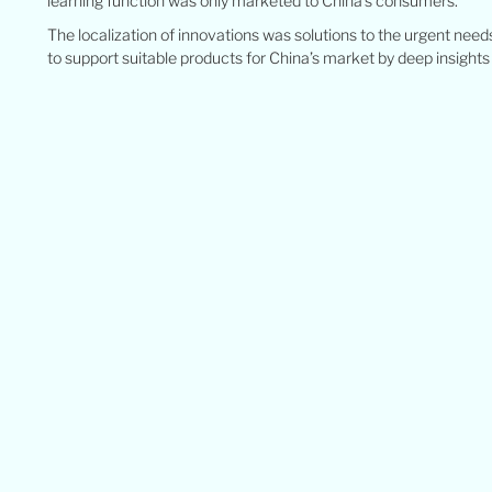
learning function was only marketed to China’s consumers.
The localization of innovations was solutions to the urgent nee
to support suitable products for China’s market by deep insights