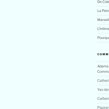
De Cole
La Peint
Marseil
L’Intim
Pourquo
COMM
Adama
Commun
Cather
Yao
da
Cather
Piaora