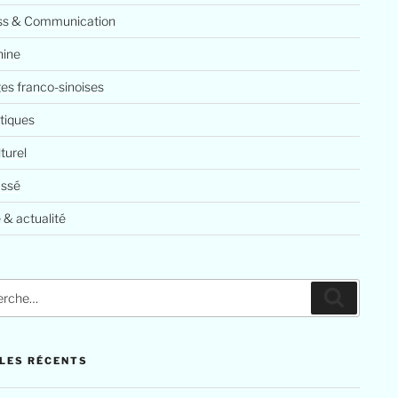
ss & Communication
ine
es franco-sinoises
tiques
lturel
assé
 & actualité
che
Recherc
LES RÉCENTS