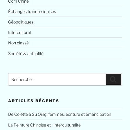
Com Chine
Échanges franco-sinoises
Géopolitiques
Interculturel
Non classé
Société & actualité
Recherche
Reche
pour
:
ARTICLES RÉCENTS
De Colette à Su Qing: femmes, écriture et émancipation
La Peinture Chinoise et l’Interculturalité