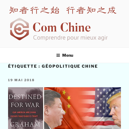
Aller
au
contenu
principal
COM CHINE
Spécialiste en formation interculturelle Chine
Menu
ÉTIQUETTE :
GÉOPOLITIQUE CHINE
PUBLIÉ
19 MAI 2018
LE