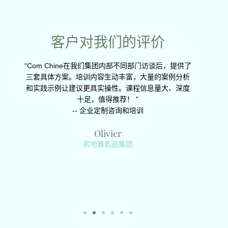
训
根据您的需
求量身打造
客户对我们的评价
资深的
“Com Chine在我们集团内部不同部门访谈后，提供了
“培训穿
越的职
三套具体方案。培训内容生动丰富，大量的案例分析
课生动
为中欧企业提供跨文化
好的氛
和实践示例让建议更具实操性。课程信息量大、深度
是与外
沟通解决方案和系统培
新的解
十足，值得推荐！ "
训，助力企业实现全球
更好地
-- 企业定制咨询和培训
化发展
作似乎
Olivier
索地雅乳品集团
由于每一个企业的具体
情况不同，我们聆听客
户的需求，为您提供量
身定制的跨文化沟通方
案和系统培训。
培训形式：公司内部培
训
语种选择：法文，英文